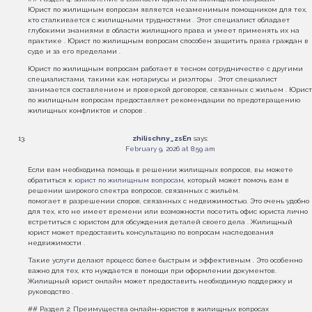
Юрист по жилищным вопросам является незаменимым помощником для тех,
кто сталкивается с жилищными трудностями . Этот специалист обладает
глубокими знаниями в области жилищного права и умеет применять их на
практике . Юрист по жилищным вопросам способен защитить права граждан в
суде и за его пределами .
Юрист по жилищным вопросам работает в тесном сотрудничестве с другими
специалистами, такими как нотариусы и риэлторы . Этот специалист
занимается составлением и проверкой договоров, связанных с жильем . Юрист
по жилищным вопросам предоставляет рекомендации по предотвращению
жилищных конфликтов и споров .
zhilischny_zsEn
says:
February 9, 2026 at 8:59 am
Если вам необходима помощь в решении жилищных вопросов, вы можете
обратиться к
юрист по жилищным вопросам
, который может помочь вам в
решении широкого спектра вопросов, связанных с жильём.
помогает в разрешении споров, связанных с недвижимостью. Это очень удобно
для тех, кто не имеет времени или возможности посетить офис юриста лично
встретиться с юристом для обсуждения деталей своего дела . Жилищный
юрист может предоставить консультацию по вопросам наследования
недвижимости .
Такие услуги делают процесс более быстрым и эффективным . Это особенно
важно для тех, кто нуждается в помощи при оформлении документов.
Жилищный юрист онлайн может предоставить необходимую поддержку и
руководство .
## Раздел 2: Преимущества онлайн-юристов в жилищных вопросах