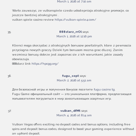
March 1, 2026 at 7:10 am
Warto zauwazyc, ze vulkanspiele czesto udostepniaja atrakcyjne promocje, co
jeszcze bardziej atrakcyjnymi .
vulkan spiele casino review
https://vulkan-spiele4.com/
888starz_rrOl
says:
March 1, 2026 at 12:16 pm
Klienci moga skorzystac z atrakcyjnych bonusow powitalnych, ktore z pewnoscia
przyciagna nowych graczy. Dzieki tym bonusom mozna grac dluzej. Zanim
wezmiesz bonusy, dobrze jest zapoznac sie z ich warunkami, jakie zasady
obowiazuja.
888starz link
https://hpcgg.org/
fugu_sopt
says:
March 2, 2026 at 5:51 am
Для безопасной игры и получения бонусов посетите
fugu casino tg
.
Fugu Game официальный сайт — это уникальная платформа, предлагающая
пользователям погрузиться в мир захватывающих азартных игр.
vulkan_dfMt
says:
March 4, 2026 at 8:14 am
Vulkan Vegas offers exciting no deposit codes and bonus options, including free
spins and deposit bonus codes, designed to boost your gaming experience without
an upfront deposit.