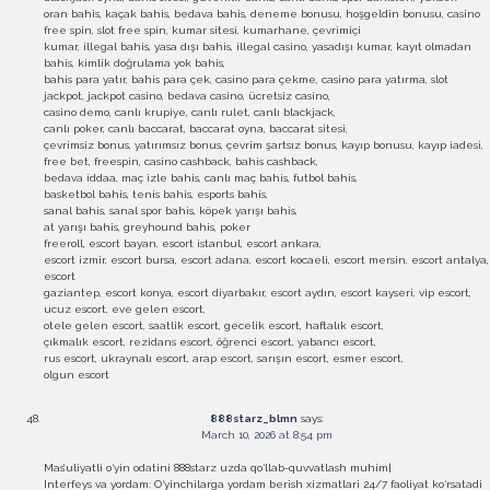
oran bahis, kaçak bahis, bedava bahis, deneme bonusu, hoşgeldin bonusu, casino
free spin, slot free spin, kumar sitesi, kumarhane, çevrimiçi
kumar, illegal bahis, yasa dışı bahis, illegal casino, yasadışı kumar, kayıt olmadan
bahis, kimlik doğrulama yok bahis,
bahis para yatır, bahis para çek, casino para çekme, casino para yatırma, slot
jackpot, jackpot casino, bedava casino, ücretsiz casino,
casino demo, canlı krupiye, canlı rulet, canlı blackjack,
canlı poker, canlı baccarat, baccarat oyna, baccarat sitesi,
çevrimsiz bonus, yatırımsız bonus, çevrim şartsız bonus, kayıp bonusu, kayıp iadesi,
free bet, freespin, casino cashback, bahis cashback,
bedava iddaa, maç izle bahis, canlı maç bahis, futbol bahis,
basketbol bahis, tenis bahis, esports bahis,
sanal bahis, sanal spor bahis, köpek yarışı bahis,
at yarışı bahis, greyhound bahis, poker
freeroll, escort bayan, escort istanbul, escort ankara,
escort izmir, escort bursa, escort adana, escort kocaeli, escort mersin, escort antalya,
escort
gaziantep, escort konya, escort diyarbakır, escort aydın, escort kayseri, vip escort,
ucuz escort, eve gelen escort,
otele gelen escort, saatlik escort, gecelik escort, haftalık escort,
çıkmalık escort, rezidans escort, öğrenci escort, yabancı escort,
rus escort, ukraynalı escort, arap escort, sarışın escort, esmer escort,
olgun escort
888starz_blmn
says:
March 10, 2026 at 8:54 pm
Mas’uliyatli o‘yin odatini 888starz uzda qo‘llab-quvvatlash muhim|
Interfeys va yordam: O‘yinchilarga yordam berish xizmatlari 24/7 faoliyat ko‘rsatadi