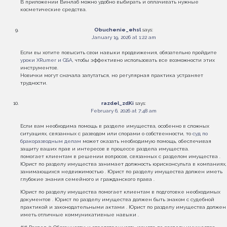
В приложении Винлаб можно удобно выбирать и оплачивать нужные
косметические средства.
Obuchenie_ehsl
says:
January 19, 2026 at 1:22 am
Если вы хотите повысить свои навыки продвижения, обязательно пройдите
уроки XRumer и GSA
, чтобы эффективно использовать все возможности этих
инструментов.
Новички могут сначала запутаться, но регулярная практика устраняет
трудности.
razdel_zdKi
says:
February 6, 2026 at 7:48 am
Если вам необходима помощь в разделе имущества, особенно в сложных
ситуациях, связанных с разводом или спорами о собственности, то
суд по
бракоразводным делам
может оказать необходимую помощь, обеспечивая
защиту ваших прав и интересов в процессе раздела имущества.
помогает клиентам в решении вопросов, связанных с разделом имущества .
Юрист по разделу имущества занимает должность юрисконсульта в компаниях,
занимающихся недвижимостью . Юрист по разделу имущества должен иметь
глубокие знания семейного и гражданского права .
Юрист по разделу имущества помогает клиентам в подготовке необходимых
документов . Юрист по разделу имущества должен быть знаком с судебной
практикой и законодательными актами . Юрист по разделу имущества должен
иметь отличные коммуникативные навыки .