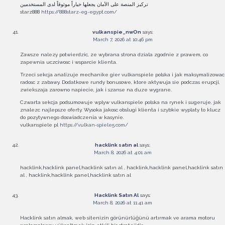
تركيز المنصة على الأمان يجعلها خياراً موثوقاً لدى المستخدمين
starz888
https://888starz-eg-egypt.com/
vulkanspie_nwOn
says:
March 7, 2026 at 10:46 pm
Zawsze nalezy potwierdzic, ze wybrana strona dziala zgodnie z prawem, co
zapewnia uczciwosc i wsparcie klienta.
Trzeci sekcja analizuje mechanike gier vulkanspiele polska i jak maksymalizowac
radosc z zabawy. Dodatkowe rundy bonusowe, ktore aktywuja sie podczas erupcji,
zwiekszaja zarowno napiecie, jak i szanse na duze wygrane.
Czwarta sekcja podsumowuje wplyw vulkanspiele polska na rynek i sugeruje, jak
znalezc najlepsze oferty. Wysoka jakosc obslugi klienta i szybkie wyplaty to klucz
do pozytywnego doswiadczenia w kasynie.
vulkanspiele pl
https://vulkan-spiele5.com/
hacklink satın al
says:
March 8, 2026 at 4:01 am
hacklink,hacklink panel,hacklink satın al , hacklink,hacklink panel,hacklink satın
al , hacklink,hacklink panel,hacklink satın al
Hacklink Satın Al
says:
March 8, 2026 at 11:41 am
Hacklink satın almak, web sitenizin görünürlüğünü artırmak ve arama motoru