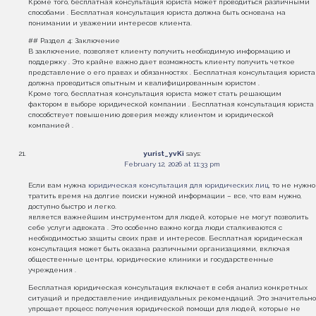
Кроме того, бесплатная консультация юриста может проводиться различными
способами . Бесплатная консультация юриста должна быть основана на
понимании и уважении интересов клиента.
## Раздел 4: Заключение
В заключение, позволяет клиенту получить необходимую информацию и
поддержку . Это крайне важно дает возможность клиенту получить четкое
представление о его правах и обязанностях . Бесплатная консультация юриста
должна проводиться опытным и квалифицированным юристом .
Кроме того, бесплатная консультация юриста может стать решающим
фактором в выборе юридической компании . Бесплатная консультация юриста
способствует повышению доверия между клиентом и юридической
компанией .
yurist_yvKi
says:
February 12, 2026 at 11:33 pm
Если вам нужна
юридическая консультация для юридических лиц
, то не нужно
тратить время на долгие поиски нужной информации – все, что вам нужно,
доступно быстро и легко.
является важнейшим инструментом для людей, которые не могут позволить
себе услуги адвоката . Это особенно важно когда люди сталкиваются с
необходимостью защиты своих прав и интересов. Бесплатная юридическая
консультация может быть оказана различными организациями, включая
общественные центры, юридические клиники и государственные
учреждения .
Бесплатная юридическая консультация включает в себя анализ конкретных
ситуаций и предоставление индивидуальных рекомендаций. Это значительно
упрощает процесс получения юридической помощи для людей, которые не