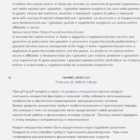
Il settore dei casino online in Italia sta vivendo un momento di grande espansione,
con molte opzioni per i giocatori . I giocatori possono scegliere tra una vasta gamma
di giochi, inclusi slot machine, roulette e blackjack. I giochi di poker e baccarat
sono altri esempi di opzioni disponibili per i giocatori. La sicurezza e la trasparenza
sono fondamentali per i giocatori, quindi e importante scegliere un casino online
affidabile e sicuro.
bonus crazy time
https://crazytimeitaly-it.com/
Il mercato dei casino online in Italia e soggetto a regolamentazioni severe, per
garantire la protezione dei giocatori e prevenire il gioco d’azzardo problematico. I
giocatori devono essere consapevoli delle leggi e delle regolamentazioni che si
applicano al gioco d’azzardo online nel loro paese. La scelta di un casino online
sicuro e affidabile e fondamentale per i giocatori, per evitare problemi e garantire
una esperienza di gioco piacevole. I giocatori possono anche controllare se il casino
online e autorizzato e regolamentato da un’autorita competente .
razdel_onol
says:
February 10, 2026 at 7:18 pm
При gi?i quy?t вопроса о
юрист по разделу имущества москва
следует
учитывать множество факторов и нюансов, чтобы избежать потенциальных
конфликтов и обеспечить справедливое распределение активов.
Вопрос раздела имущества требует особого внимания и тщательного подхода.
Это связано с тем, что имущество часто представляет собой результат
совместной работы и финансовых вкладов супругов . Поэтому важно подходить
к этому вопросу с осторожностью и пониманием .
Раздел имущества может быть осуществлен через судебное решение .
Каждый из этих способов требует тщательного рассмотрения . При этом
необходимо рассматривать финансовое положение супругов .