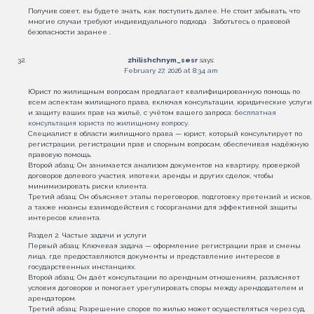
Получив совет, вы будете знать, как поступить далее. Не стоит забывать, что
многие случаи требуют индивидуального подхода . Заботьтесь о правовой
безопасности заранее .
zhilishchnym_sesr
says:
February 27, 2026 at 8:34 am
Юрист по жилищным вопросам предлагает квалифицированную помощь по
всем аспектам жилищного права, включая консультации, юридические услуги
и защиту ваших прав на жильё, с учётом вашего запроса:
бесплатная
консультация юриста по жилищному вопросу
.
Специалист в области жилищного права — юрист, который консультирует по
регистрации, регистрации прав и спорным вопросам, обеспечивая надёжную
правовую помощь.
Второй абзац: Он занимается анализом документов на квартиру, проверкой
договоров долевого участия, ипотеки, аренды и других сделок, чтобы
минимизировать риски клиента.
Третий абзац: Он объясняет этапы переговоров, подготовку претензий и исков,
а также нюансы взаимодействия с госорганами для эффективной защиты
интересов клиента.
Раздел 2. Частые задачи и услуги
Первый абзац: Ключевая задача — оформление регистрации прав и смены
лица, где предоставляются документы и представление интересов в
государственных инстанциях.
Второй абзац: Он даёт консультации по арендным отношениям, разъясняет
условия договоров и помогает урегулировать споры между арендодателем и
арендатором.
Третий абзац: Разрешение споров по жилью может осуществляться через суд,