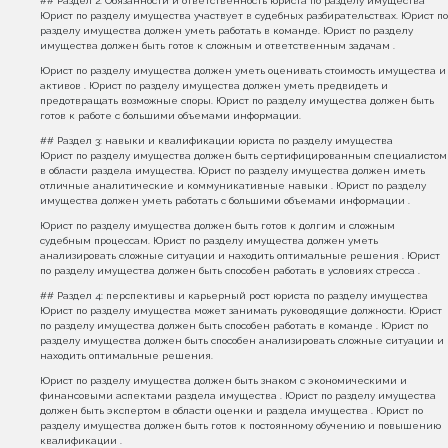
## Раздел 2: Обязанности и ответственность юриста по разделу имущества
Юрист по разделу имущества участвует в судебных разбирательствах. Юрист по
разделу имущества должен уметь работать в команде. Юрист по разделу
имущества должен быть готов к сложным и ответственным задачам .
Юрист по разделу имущества должен уметь оценивать стоимость имущества и
активов . Юрист по разделу имущества должен уметь предвидеть и
предотвращать возможные споры. Юрист по разделу имущества должен быть
готов к работе с большими объемами информации.
## Раздел 3: навыки и квалификации юриста по разделу имущества
Юрист по разделу имущества должен быть сертифицированным специалистом
в области раздела имущества. Юрист по разделу имущества должен иметь
отличные аналитические и коммуникативные навыки . Юрист по разделу
имущества должен уметь работать с большими объемами информации .
Юрист по разделу имущества должен быть готов к долгим и сложным
судебным процессам. Юрист по разделу имущества должен уметь
анализировать сложные ситуации и находить оптимальные решения . Юрист
по разделу имущества должен быть способен работать в условиях стресса .
## Раздел 4: перспективы и карьерный рост юриста по разделу имущества
Юрист по разделу имущества может занимать руководящие должности. Юрист
по разделу имущества должен быть способен работать в команде . Юрист по
разделу имущества должен быть способен анализировать сложные ситуации и
находить оптимальные решения.
Юрист по разделу имущества должен быть знаком с экономическими и
финансовыми аспектами раздела имущества . Юрист по разделу имущества
должен быть экспертом в области оценки и раздела имущества . Юрист по
разделу имущества должен быть готов к постоянному обучению и повышению
квалификации .