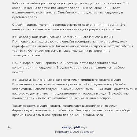
Работа с онлайн-юристом дает доступ к услугам лучших специалистов. Это
особенно ценно для тех, кто живет в удаленных районах или имеет
ограниченную мобильность . Онлайн-юрист предоставить поддержку в
судебных делах.
Онлайн-юристы постоянно совершенствуют свои знания и навыки . Это
означает, что клиенты получают качественную юридическую помощь .
## Раздел 3: Как найти подходящего жилищного юриста онлайн
При поиске жилищного юриста онлайн проверять наличие необходимых
сертификатов и лицензий. Также важно задавать вопросы о методах работы и
тарифах . Юрист должен быть в курсе последних изменений в
законодательстве .
При выборе онлайн-юриста оценивать качество предоставляемой
консультации и поддержки. Это даст уверенность в правильном выборе
юриста.
## Раздел 4: Заключение о важности услуг жилищного юриста онлайн
В заключение, услуги жилищного юриста онлайн предлагают удобный и
эффективный способ получения юридической помощи . Онлайн-юрист помочь в
подготовке документов и представлении интересов в суде . Это особенно
важно для тех, кто только начинает решать жилищные вопросы .
Таким образом, онлайн-юристы предлагают широкий спектр услуг,
dapевающих различным потребностям . Это подчеркивает важность выбора
правильного и опытного юриста для решения ваших задач.
crazy_rpMl
says:
February 9, 2026 at 9:30 am