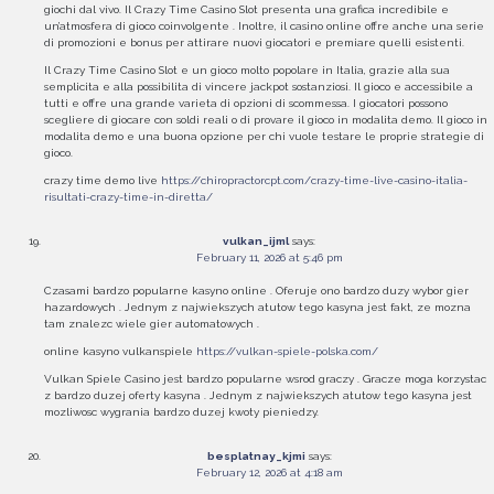
giochi dal vivo. Il Crazy Time Casino Slot presenta una grafica incredibile e
un’atmosfera di gioco coinvolgente . Inoltre, il casino online offre anche una serie
di promozioni e bonus per attirare nuovi giocatori e premiare quelli esistenti.
Il Crazy Time Casino Slot e un gioco molto popolare in Italia, grazie alla sua
semplicita e alla possibilita di vincere jackpot sostanziosi. Il gioco e accessibile a
tutti e offre una grande varieta di opzioni di scommessa. I giocatori possono
scegliere di giocare con soldi reali o di provare il gioco in modalita demo. Il gioco in
modalita demo e una buona opzione per chi vuole testare le proprie strategie di
gioco.
crazy time demo live
https://chiropractorcpt.com/crazy-time-live-casino-italia-
risultati-crazy-time-in-diretta/
vulkan_ijml
says:
February 11, 2026 at 5:46 pm
Czasami bardzo popularne kasyno online . Oferuje ono bardzo duzy wybor gier
hazardowych . Jednym z najwiekszych atutow tego kasyna jest fakt, ze mozna
tam znalezc wiele gier automatowych .
online kasyno vulkanspiele
https://vulkan-spiele-polska.com/
Vulkan Spiele Casino jest bardzo popularne wsrod graczy . Gracze moga korzystac
z bardzo duzej oferty kasyna . Jednym z najwiekszych atutow tego kasyna jest
mozliwosc wygrania bardzo duzej kwoty pieniedzy.
besplatnay_kjmi
says:
February 12, 2026 at 4:18 am