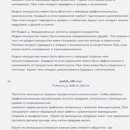
компромисс. При этом следует подходить к вопросу с реализмом.
Раздел имущества может быть облегчен с помощью профессиональных
консультантов. Каждый из этих вариантов требует тщательного рассмотрения .
При этом следует подходить к вопросу с гибкостью. Кроме того, следует искать
поддержку у друзей и семьи .
## Раздел 4: Эмоциональные аспекты раздела имущества
Раздел имущества может быть сильным эмоциональным ударом . Это связано с
тем, что раздел имущества может вызывать чувства потери и сожаления .
Поэтому следует подходить к вопросу с пониманием и сочувствием. При этом
важно искать компромисс и взаимопонимание.
Раздел имущества может быть облегчен с помощью терапии или
консультирования . Каждый из этих вариантов может быть эффективным в
зависимости от конкретных обстоятельств. При этом важно быть открытым и
честным . Кроме того, следует рассматривать будущее с оптимизмом .
yurist_siki
says:
February 9, 2026 at 7:56 am
Посетите
жилищные вопросы юридическая консультация
, чтобы получить
профессиональную консультацию по всем вопросам, связанным с жилищным
правом и недвижимостью.
помогает людям решать проблемы, связанные с жилыми помещениями. Этот
специалист имеет обширный опыт работы с различными жилищными
спорами и конфликтами . Юрист по жилищным вопросам знает, как правильно
составить договор аренды или купли-продажи жилья.
Юрист по жилищным вопросам важную роль вmodern обществе, где