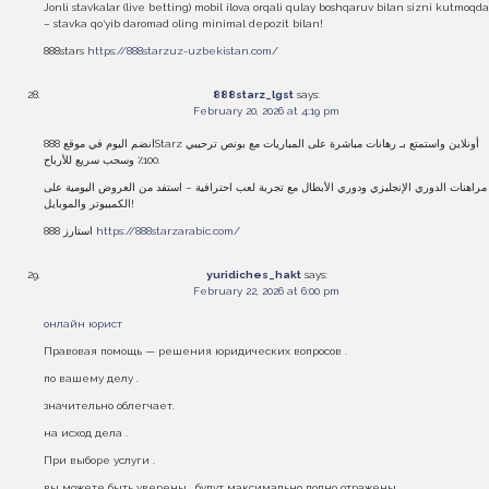
Jonli stavkalar (live betting) mobil ilova orqali qulay boshqaruv bilan sizni kutmoqda
– stavka qo‘yib daromad oling minimal depozit bilan!
888stars
https://888starzuz-uzbekistan.com/
888starz_lgst
says:
February 20, 2026 at 4:19 pm
انضم اليوم في موقع 888Starz أونلاين واستمتع بـ رهانات مباشرة على المباريات مع بونص ترحيبي
100٪ وسحب سريع للأرباح.
مراهنات الدوري الإنجليزي ودوري الأبطال مع تجربة لعب احترافية – استفد من العروض اليومية على
الكمبيوتر والموبايل!
استارز 888
https://888starzarabic.com/
yuridiches_hakt
says:
February 22, 2026 at 6:00 pm
онлайн юрист
Правовая помощь — решения юридических вопросов .
по вашему делу .
значительно облегчает.
на исход дела .
При выборе услуги .
вы можете быть уверены , будут максимально полно отражены .