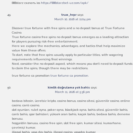
888starz скачать ios
https://888starzbet-uz.com/apk/
true_hrpr
says:
March 10, 2026 at 11:04 pm
Discover true fortune with free spins and a no deposit bonus at True Fortune
Casino.
True fortune casino free spins no deposit bonus emerges as a leading attraction
for players pursuing risk-free entertainment.
Here we explore the mechanics, advantages, and tactics that help maximize
value from these offers.
To start, note that free spins usually apply to particular titles, with wagering
requirements influencing final winnings.
Next, consider the no deposit aspect, which means you don’t need to deposit funds
to claim the spins, though there may be restrictions.
true fortune ca promotion
true fortune ca promotion
.
kimlik doğrulama yok bahis
says:
March 11, 2026 at 5:36 pm
bedava bitcoin, ücretsiz kripto, casino bonus, casino sitesi, güvenilir casino, online
casino, canlı casino,
slot oyunları, rulet oyna, poker oyna, blackjack oyna, bahis sitesi, güvenilir bahis,
canlı bahis, spor bahisleri, yüksek oran bahis, kaçak bahis, bedava bahis, deneme
bonusu,
hoşgeldin bonusu, casino free spin, slot free spin, kumar sitesi, kumarhane,
çevrimiçi kumar,
illegal bahis, yasa dışı bahis, illegal casino, yasadışı kumar,