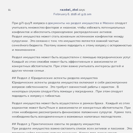
razdel_ztol
says:
February 6, 2026 at 9:21 am
При gi?i quy?t вопроса о
документы на раздел имущества в Москве
следует
учитывать множество факторов и нюансов, чтобы избежать потенциальных
конфликтов и обеспечить справедливое распределение активов.
Раздел имущества может стать основным источником конфликтов между
супругами . Это связано с тем, что имущество является важной частью
семейного бюджета. Поэтому важно подходить к этому вопросу с осторожностью
и пониманием .
Раздел имущества может быть осуществлен с помощью посреднических услуг.
Каждый из этих способов может быть эффективным в зависимости от
конкретных обстоятельств. При этом важно учитывать интересы детей и
других членов семьи .
## Раздел 2: Юридические аспекты раздела имущества
Юридические аспекты раздела имущества включают в себя рассмотрение
вопросов собственности . Это требует совместной работы с юристом . В
некоторых случаях следует?ать помощи у посредника . При этом следует
подходить к вопросу с гибкостью.
Раздел имущества может быть осуществлен в рамках брака . Каждый из этих
вариантов может быть??ным в зависимости от конкретных обстоятельств. При
этом необходимо рассматривать финансовое положение супругов . Кроме того,
необходимо быть осведомленным о возможных налоговых последствиях .
## Раздел 3: Практические советы по разделу имущества
При разделе имущества важно составить список всех активов и пассивов . Это
поможет найти взаимовыгодное решение . Кроме того, важно искать