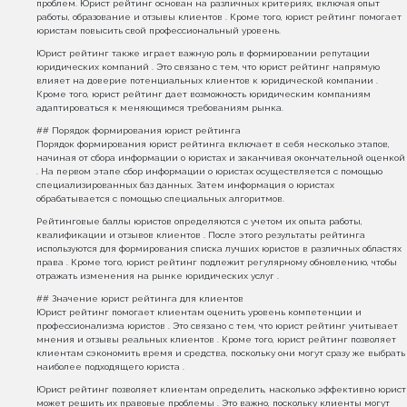
проблем. Юрист рейтинг основан на различных критериях, включая опыт
работы, образование и отзывы клиентов . Кроме того, юрист рейтинг помогает
юристам повысить свой профессиональный уровень.
Юрист рейтинг также играет важную роль в формировании репутации
юридических компаний . Это связано с тем, что юрист рейтинг напрямую
влияет на доверие потенциальных клиентов к юридической компании .
Кроме того, юрист рейтинг дает возможность юридическим компаниям
адаптироваться к меняющимся требованиям рынка.
## Порядок формирования юрист рейтинга
Порядок формирования юрист рейтинга включает в себя несколько этапов,
начиная от сбора информации о юристах и заканчивая окончательной оценкой
. На первом этапе сбор информации о юристах осуществляется с помощью
специализированных баз данных. Затем информация о юристах
обрабатывается с помощью специальных алгоритмов.
Рейтинговые баллы юристов определяются с учетом их опыта работы,
квалификации и отзывов клиентов . После этого результаты рейтинга
используются для формирования списка лучших юристов в различных областях
права . Кроме того, юрист рейтинг подлежит регулярному обновлению, чтобы
отражать изменения на рынке юридических услуг .
## Значение юрист рейтинга для клиентов
Юрист рейтинг помогает клиентам оценить уровень компетенции и
профессионализма юристов . Это связано с тем, что юрист рейтинг учитывает
мнения и отзывы реальных клиентов . Кроме того, юрист рейтинг позволяет
клиентам сэкономить время и средства, поскольку они могут сразу же выбрать
наиболее подходящего юриста .
Юрист рейтинг позволяет клиентам определить, насколько эффективно юрист
может решить их правовые проблемы . Это важно, поскольку клиенты могут