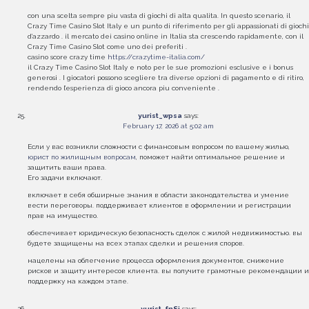
con una scelta sempre piu vasta di giochi di alta qualita. In questo scenario, il
Crazy Time Casino Slot Italy e un punto di riferimento per gli appassionati di giochi
d’azzardo . il mercato dei casino online in Italia sta crescendo rapidamente, con il
Crazy Time Casino Slot come uno dei preferiti .
casino score crazy time
https://crazytime-italia.com/
il Crazy Time Casino Slot Italy e noto per le sue promozioni esclusive e i bonus
generosi . I giocatori possono scegliere tra diverse opzioni di pagamento e di ritiro,
rendendo l’esperienza di gioco ancora piu conveniente .
yurist_wpsa
says:
February 17, 2026 at 5:02 am
Если у вас возникли сложности с финансовым вопросом по вашему жилью,
юрист по жилищным вопросам
, поможет найти оптимальное решение и
защитить ваши права.
Его задачи включают.
включает в себя обширные знания в области законодательства и умение
вести переговоры. поддерживает клиентов в оформлении и регистрации
прав на имущество.
обеспечивает юридическую безопасность сделок с жилой недвижимостью. вы
будете защищены на всех этапах сделки и решения споров.
нацелены на облегчение процесса оформления документов, снижение
рисков и защиту интересов клиента. вы получите грамотные рекомендации и
поддержку на каждом этапе.
yurist_fnSi
says: