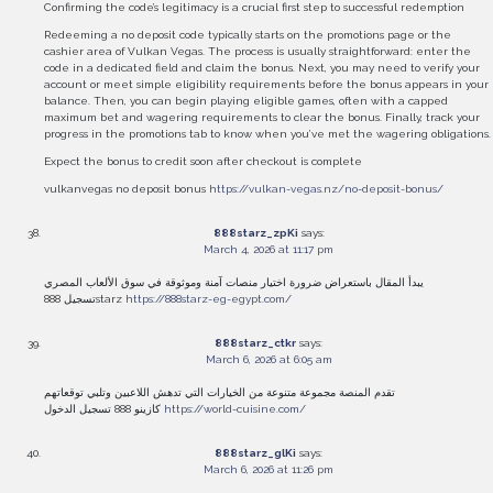
Confirming the code’s legitimacy is a crucial first step to successful redemption
Redeeming a no deposit code typically starts on the promotions page or the
cashier area of Vulkan Vegas. The process is usually straightforward: enter the
code in a dedicated field and claim the bonus. Next, you may need to verify your
account or meet simple eligibility requirements before the bonus appears in your
balance. Then, you can begin playing eligible games, often with a capped
maximum bet and wagering requirements to clear the bonus. Finally, track your
progress in the promotions tab to know when you’ve met the wagering obligations.
Expect the bonus to credit soon after checkout is complete
vulkanvegas no deposit bonus
https://vulkan-vegas.nz/no-deposit-bonus/
888starz_zpKi
says:
March 4, 2026 at 11:17 pm
يبدأ المقال باستعراض ضرورة اختيار منصات آمنة وموثوقة في سوق الألعاب المصري
تسجيل 888starz
https://888starz-eg-egypt.com/
888starz_ctkr
says:
March 6, 2026 at 6:05 am
تقدم المنصة مجموعة متنوعة من الخيارات التي تدهش اللاعبين وتلبي توقعاتهم
كازينو 888 تسجيل الدخول
https://world-cuisine.com/
888starz_glKi
says:
March 6, 2026 at 11:26 pm