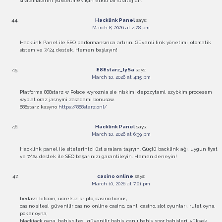
sıralamalarını yükseltmek için etkili bir stratejidir.
Hacklink Panel
says:
March 8, 2026 at 4:28 pm
Hacklink Panel ile SEO performansınızı artırın. Güvenli link yönetimi, otomatik
sistem ve 7/24 destek. Hemen başlayın!
888starz_lySa
says:
March 10, 2026 at 4:15 pm
Platforma 888starz w Polsce wyroznia sie niskimi depozytami, szybkim procesem
wyplat oraz jasnymi zasadami bonusow.
888starz kasyno
https://888starz.onl/
Hacklink Panel
says:
March 10, 2026 at 6:39 pm
Hacklink panel ile sitelerinizi üst sıralara taşıyın. Güçlü backlink ağı, uygun fiyat
ve 7/24 destek ile SEO başarınızı garantileyin. Hemen deneyin!
casino online
says:
March 10, 2026 at 7:01 pm
bedava bitcoin, ücretsiz kripto, casino bonus,
casino sitesi, güvenilir casino, online casino, canlı casino, slot oyunları, rulet oyna,
poker oyna,
blackjack oyna, bahis sitesi, güvenilir bahis, canlı bahis, spor bahisleri, yüksek