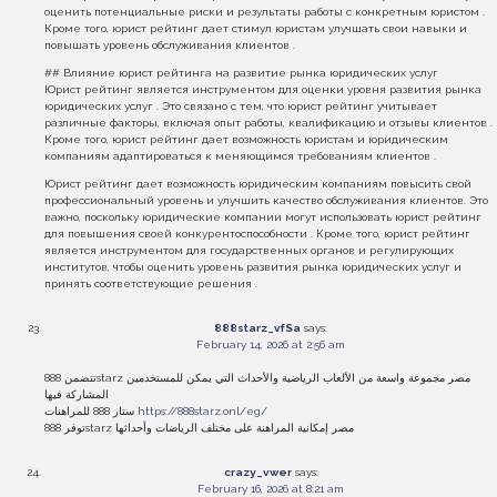
оценить потенциальные риски и результаты работы с конкретным юристом .
Кроме того, юрист рейтинг дает стимул юристам улучшать свои навыки и
повышать уровень обслуживания клиентов .
## Влияние юрист рейтинга на развитие рынка юридических услуг
Юрист рейтинг является инструментом для оценки уровня развития рынка
юридических услуг . Это связано с тем, что юрист рейтинг учитывает
различные факторы, включая опыт работы, квалификацию и отзывы клиентов .
Кроме того, юрист рейтинг дает возможность юристам и юридическим
компаниям адаптироваться к меняющимся требованиям клиентов .
Юрист рейтинг дает возможность юридическим компаниям повысить свой
профессиональный уровень и улучшить качество обслуживания клиентов. Это
важно, поскольку юридические компании могут использовать юрист рейтинг
для повышения своей конкурентоспособности . Кроме того, юрист рейтинг
является инструментом для государственных органов и регулирующих
институтов, чтобы оценить уровень развития рынка юридических услуг и
принять соответствующие решения .
888starz_vfSa
says:
February 14, 2026 at 2:56 am
تتضمن 888starz مصر مجموعة واسعة من الألعاب الرياضية والأحداث التي يمكن للمستخدمين
المشاركة فيها
ستار 888 للمراهنات
https://888starz.onl/eg/
توفر 888starz مصر إمكانية المراهنة على مختلف الرياضات وأحداثها
crazy_vwer
says:
February 16, 2026 at 8:21 am