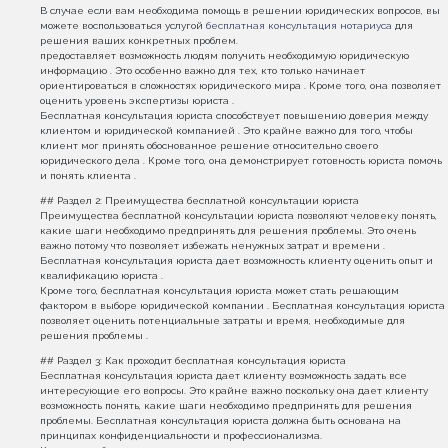
В случае если вам необходима помощь в решении юридических вопросов, вы
можете воспользоваться услугой
бесплатная консультация нотариуса
для
решения ваших конкретных проблем.
предоставляет возможность людям получить необходимую юридическую
информацию . Это особенно важно для тех, кто только начинает
ориентироваться в сложностях юридического мира . Кроме того, она позволяет
оценить уровень экспертизы юриста .
Бесплатная консультация юриста способствует повышению доверия между
клиентом и юридической компанией . Это крайне важно для того, чтобы
клиент мог принять обоснованное решение относительно своего
юридического дела . Кроме того, она демонстрирует готовность юриста помочь
и понять клиента .
## Раздел 2: Преимущества бесплатной консультации юриста
Преимущества бесплатной консультации юриста позволяют человеку понять,
какие шаги необходимо предпринять для решения проблемы. Это очень
важно потому что позволяет избежать ненужных затрат и времени .
Бесплатная консультация юриста дает возможность клиенту оценить опыт и
квалификацию юриста .
Кроме того, бесплатная консультация юриста может стать решающим
фактором в выборе юридической компании . Бесплатная консультация юриста
позволяет оценить потенциальные затраты и время, необходимые для
решения проблемы .
## Раздел 3: Как проходит бесплатная консультация юриста
Бесплатная консультация юриста дает клиенту возможность задать все
интересующие его вопросы. Это крайне важно поскольку она дает клиенту
возможность понять, какие шаги необходимо предпринять для решения
проблемы. Бесплатная консультация юриста должна быть основана на
принципах конфиденциальности и профессионализма.