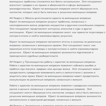
жилищные проблемы становятся все более актуальными . Этот специалист
освестает граждан о их правах и обязанностях в сфере жилищного
законодательства . Юрист по жилищным вопросам имеет обширную сеть
контактов, которые могут быть полезны в решении жилищных вопросов .
## Раздел 2: Область деятельности юриста по жилищным вопросам
Юрист по жилищным вопросам решает проблемы, связанные с
наследованием жилья, разделом имущества и другими семейными спорами .
Этот специалист представляет интересы клиентов в суде и других
инстанциях . Юрист по жилищным вопросам знает, как провести переговоры с
контрагентами и найти взаимовыгодное решение.
Юрист по жилищным вопросам составляет отчеты и анализы по различным
вопросам, связанным с жилищным правом. Этот специалист знает, как
правильно вести переговоры с контрагентами и найти взаимовыгодное
решение . Юрист по жилищным вопросам занимается подготовкой и
проведением судебных разбирательств .
## Раздел 3: Преимущества работы с юристом по жилищным вопросам
Работа с юристом по жилищным вопросам позволяет избежать ошибок и
проблем при покупке, продаже или аренде жилья . Этот специалист может
предоставить гражданам возможность жить в соответствии с законом и
защитить свои права. Юрист по жилищным вопросам может предоставить
консультации по различным вопросам, связанным с жильем .
Работа с юристом по жилищным вопросам позволяет гражданам сэкономить
время и деньги, связанные с решением жилищных вопросов . Этот
специалист имеет обширную сеть контактов, которые могут быть полезны в
решении жилищных вопросов . Юрист по жилищным вопросам занимается
составлением и проверкой договоров, связанных с жильем .
## Раздел 4: Заключение о важности юриста по жилищным вопросам