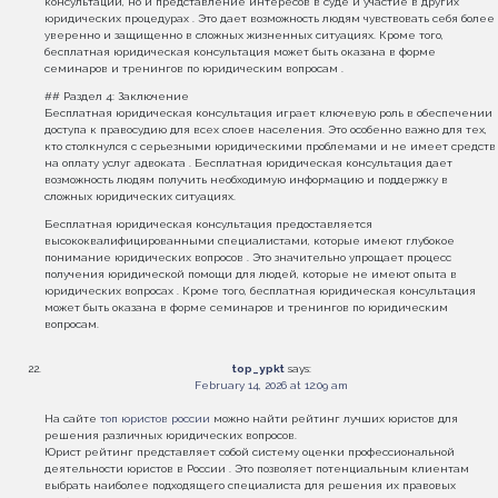
консультации, но и представление интересов в суде и участие в других
юридических процедурах . Это дает возможность людям чувствовать себя более
уверенно и защищенно в сложных жизненных ситуациях. Кроме того,
бесплатная юридическая консультация может быть оказана в форме
семинаров и тренингов по юридическим вопросам .
## Раздел 4: Заключение
Бесплатная юридическая консультация играет ключевую роль в обеспечении
доступа к правосудию для всех слоев населения. Это особенно важно для тех,
кто столкнулся с серьезными юридическими проблемами и не имеет средств
на оплату услуг адвоката . Бесплатная юридическая консультация дает
возможность людям получить необходимую информацию и поддержку в
сложных юридических ситуациях.
Бесплатная юридическая консультация предоставляется
высококвалифицированными специалистами, которые имеют глубокое
понимание юридических вопросов . Это значительно упрощает процесс
получения юридической помощи для людей, которые не имеют опыта в
юридических вопросах . Кроме того, бесплатная юридическая консультация
может быть оказана в форме семинаров и тренингов по юридическим
вопросам.
top_ypkt
says:
February 14, 2026 at 12:09 am
На сайте
топ юристов россии
можно найти рейтинг лучших юристов для
решения различных юридических вопросов.
Юрист рейтинг представляет собой систему оценки профессиональной
деятельности юристов в России . Это позволяет потенциальным клиентам
выбрать наиболее подходящего специалиста для решения их правовых