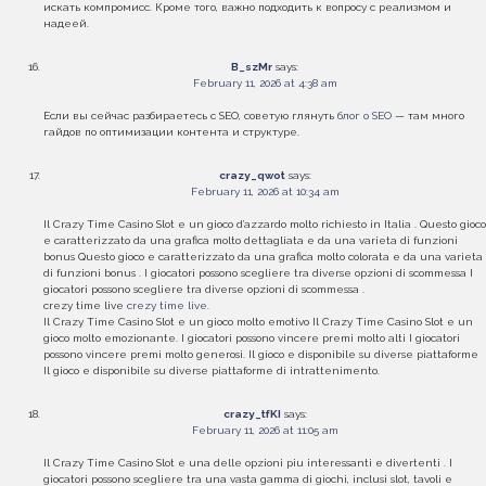
искать компромисс. Кроме того, важно подходить к вопросу с реализмом и
надеей.
B_szMr
says:
February 11, 2026 at 4:38 am
Если вы сейчас разбираетесь с SEO, советую глянуть
блог о SEO
— там много
гайдов по оптимизации контента и структуре.
crazy_qwot
says:
February 11, 2026 at 10:34 am
Il Crazy Time Casino Slot e un gioco d’azzardo molto richiesto in Italia . Questo gioco
e caratterizzato da una grafica molto dettagliata e da una varieta di funzioni
bonus Questo gioco e caratterizzato da una grafica molto colorata e da una varieta
di funzioni bonus . I giocatori possono scegliere tra diverse opzioni di scommessa I
giocatori possono scegliere tra diverse opzioni di scommessa .
crezy time live
crezy time live
.
Il Crazy Time Casino Slot e un gioco molto emotivo Il Crazy Time Casino Slot e un
gioco molto emozionante. I giocatori possono vincere premi molto alti I giocatori
possono vincere premi molto generosi. Il gioco e disponibile su diverse piattaforme
Il gioco e disponibile su diverse piattaforme di intrattenimento.
crazy_tfKI
says:
February 11, 2026 at 11:05 am
Il Crazy Time Casino Slot e una delle opzioni piu interessanti e divertenti . I
giocatori possono scegliere tra una vasta gamma di giochi, inclusi slot, tavoli e