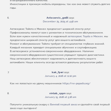
и безукоризненного качества.
Инвестиции в премиум мебель оправданы, так как она может служить долгие
годы.
Avtoservis_gwEt
says:
December 25, 2025 at 4:56 am
Автосервис Тойота в Москве предлагает широкий спектр услуг.
Профессионалы помогут вам с ремонтом и техническим обслуживанием.
Если вам нужен качественный и надежный
автосервис Toyota в Москве
, мы
предлагаем широкий спектр услуг для вашего автомобиля.
Ремонт и обслуживание Тойота требуют от специалистов глубоких знаний.
Каждый механик проходит специальное обучение и сертификацию.
В автосервисе установлено современное оборудование. Наличие
современного оборудования существенно упрощает процесс диагностики.
Наш автосервис обеспечивает надежность и долговечность вашего
автомобиля. Наши клиенты всегда остаются довольны результатом работ.
kak_fpei
says:
January 4, 2026 at 11:10 pm
Как не попасться на удочку мошенников
https://ne-popadis.org/
vinlab_sppn
says:
January 15, 2026 at 5:18 am
Получите уникальную скидку с
Винлаб первый заказ
и сделайте свой первый
заказ еще выгоднее!