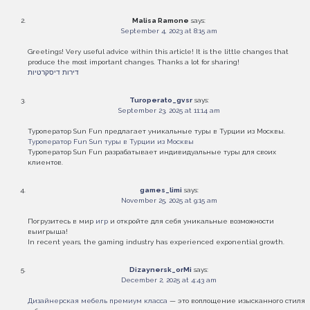
Malisa Ramone
says:
September 4, 2023 at 8:15 am
Greetings! Very useful advice within this article! It is the little changes that
produce the most important changes. Thanks a lot for sharing!
דירות דיסקרטיות
Turoperato_gvsr
says:
September 23, 2025 at 11:14 am
Туроператор Sun Fun предлагает уникальные туры в Турции из Москвы.
Туроператор Fun Sun туры в Турции из Москвы
Туроператор Sun Fun разрабатывает индивидуальные туры для своих
клиентов.
games_limi
says:
November 25, 2025 at 9:15 am
Погрузитесь в мир
игр
и откройте для себя уникальные возможности
выигрыша!
In recent years, the gaming industry has experienced exponential growth.
Dizaynersk_orMi
says:
December 2, 2025 at 4:43 am
Дизайнерская мебель премиум класса
— это воплощение изысканного стиля