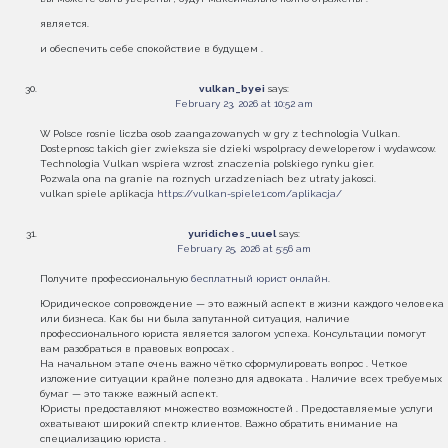
является.
и обеспечить себе спокойствие в будущем .
vulkan_byei
says:
February 23, 2026 at 10:52 am
W Polsce rosnie liczba osob zaangazowanych w gry z technologia Vulkan.
Dostepnosc takich gier zwieksza sie dzieki wspolpracy deweloperow i wydawcow.
Technologia Vulkan wspiera wzrost znaczenia polskiego rynku gier.
Pozwala ona na granie na roznych urzadzeniach bez utraty jakosci.
vulkan spiele aplikacja
https://vulkan-spiele1.com/aplikacja/
yuridiches_uuel
says:
February 25, 2026 at 5:56 am
Получите профессиональную
бесплатный юрист онлайн
.
Юридическое сопровождение — это важный аспект в жизни каждого человека
или бизнеса. Как бы ни была запутанной ситуация, наличие
профессионального юриста является залогом успеха. Консультации помогут
вам разобраться в правовых вопросах .
На начальном этапе очень важно чётко сформулировать вопрос . Четкое
изложение ситуации крайне полезно для адвоката . Наличие всех требуемых
бумаг — это также важный аспект.
Юристы предоставляют множество возможностей . Предоставляемые услуги
охватывают широкий спектр клиентов. Важно обратить внимание на
специализацию юриста .