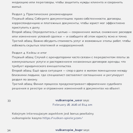
медиацию или переговоры, чтобы защитить нужды клиента и сохранить
жильё.
Раздел 3. Практические рекомендации
Первый абзац: Соберите документацию: право собственности, договоры,
корреспонденцию и платежные документы, чтобы юрист мог эффективно
приступить к делу.
Второй абзац: Определитесь с целью — сохранение жилья, снижение расходов
или изменение условий сделки — и сообщите об этом юристу ясно и точно.
Третий абзац: Важно обсудить стоимость услуг и возможные этапы работ, чтобы
избежать скрытых платежей и недоразумений.
Раздел 4. Кейсы и итог
Первый абзац: Случай с арендаторами часто связан с перерасчетом платы за
коммунальные услуги и расторжением незаконных договоров аренды, что
требует юридического вмешательства.
Второй абзац: Ещё одна ситуация — спор о доле в жилом помещении между
близкими людьми, где специалист составляет соглашение и регулирует
раздел по закону.
Третий абзац: Финал процесса предусматривает оформление судебного
решения в реестре и отражение изменений в документах на объект.
vulkanspie_uosr
says:
February 28, 2026 at 8:14 am
Kolejnym interesujacym aspektem jest bonus powitalny.
vulkanspiele kasyno
https://vulkan-spiele3.com/
vulkanspie_bupr
says: