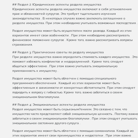
## Раздел 2: Юридические аспекты раздела имущества
Юридические аспекты раздела имущества включают в себя установление
прав и обязанностей супругов. Это требует тщательного изучения
законодательства . В некоторых случаях важно заключать соглашение о
разделе имущества. При этом необходимо учитывать возможные последствия .
Раздел имущества может быть осуществлен после развода. Каждый из этих
вариантов имеет свои особенности . При этом необходимо рассматривать
финансовое положение супругов . Кроме того, важно рассматривать вопросы
страхования.
## Раздел 3: Практические советы по разделу имущества
При разделе имущества важно определить стоимость каждого имущества . Это
поможет избежать конфликтов и недоразумений . Кроме того, следует
общаться эффективно . При этом важно учитывать эмоциональную
привязанность к имуществу .
Раздел имущества может быть облегчен с помощью специального
программного обеспечения . Каждый из этих вариантов может быть
эффективным в зависимости от конкретных обстоятельств. При этом следует
подходить к вопросу с гибкостью. Кроме того, важно заботиться о своем
эмоциональном благополучии.
## Раздел 4: Эмоциональные аспекты раздела имущества
Раздел имущества может быть серьезным?ением. Это связано с тем, что
имущество часто представляет собой эмоциональную ценность . Поэтому важно
заботиться о своем эмоциональном благополучии . При этом следует учитывать
эмоциональное состояние другого супруга .
Раздел имущества может быть облегчен с помощью самоанализа. Каждый из
этих вариантов имеет свои преимущества и недостатки . При этом важно